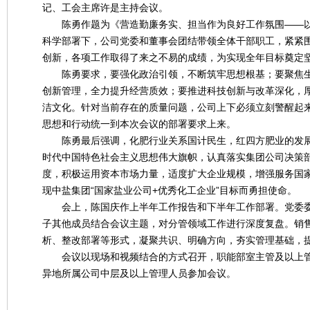
记、工会主席许是主持会议。
陈勇作题为《营造勤廉务实、担当作为良好工作氛围——以
科学部署下，公司党委和董事会团结带领全体干部职工，紧紧围
创新，各项工作取得了来之不易的成绩，为实现全年目标奠定
陈勇要求，要强化政治引领，不断筑牢思想根基；要聚焦生
创新管理，全力提升经营质效；要推进科技创新与改革深化，
洁文化。针对当前存在的质量问题，公司上下必须立刻警醒起来、
思想和行动统一到本次会议的部署要求上来。
陈勇最后强调，化肥行业关系国计民生，红四方肥业的发展
时代中国特色社会主义思想伟大旗帜，认真落实集团公司决策
度，积极运用资本市场力量，适度扩大企业规模，增强服务国
现中盐集团“国家盐业公司+优秀化工企业”目标而勇担使命。
会上，陈国庆作上半年工作报告和下半年工作部署。党委委
子其他成员结合会议主题，对分管领域工作进行深度复盘。销
析、整改部署等形式，凝聚共识、明确方向，夯实管理基础，
会议以现场和视频结合的方式召开，职能部室主管及以上管
异地所属公司中层及以上管理人员参加会议。